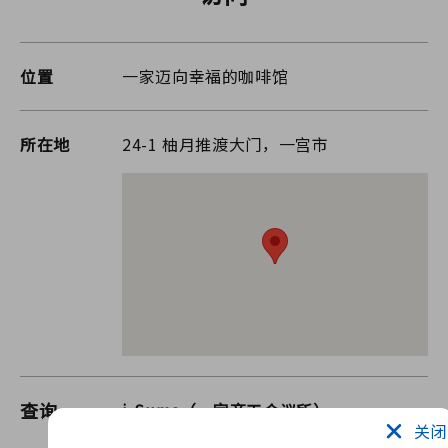
位置
一家迈向幸福的咖啡馆
所在地
24-1 柚月推渡大门，一宫市
查询
i-Suma（一宫商工会议所）
关闭