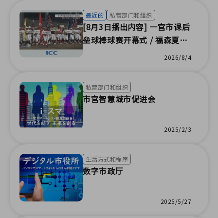
最近的
私营部门和组织
[8月3日播出内容] 一宫市课后
垒球棒球赛开幕式 / 福森夏季
祭 / 地方节庆志愿者 / 毗新水
2026/8/4
彩画班 / 课堂学习生命重要性
/ 家长与儿童防灾课 / 百万人
私营部门和组织
古典生活 / 传染病患者运输培
市宫智慧城市促进会
训（ICC株式会社）
2025/2/3
生活方式和程序
数字市政厅
2025/5/27