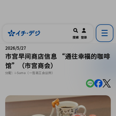
イチ・デジ
一宮市公式の地域情報ポータルアプリ
開く
搜索
登录
です。
2026/5/27
市宫早间商店信息 “通往幸福的咖啡
馆”（市宫商会）
分配：i-Suma（一宫商工会议所）