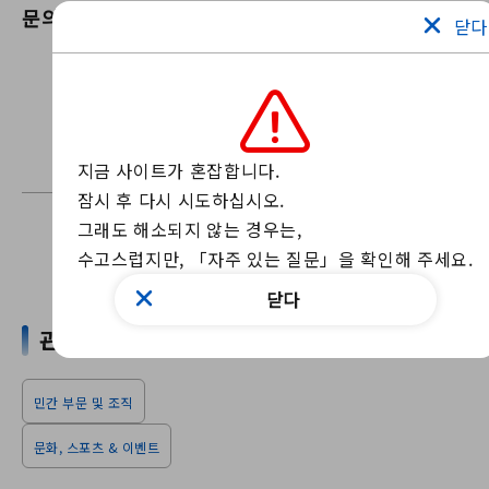
문의
i-Suma (이치노미야 상공회의소)
닫다
우리의 웹 사이트를 통해 저희에게 연락하십
시오
문의 양식
문의는 위의 양식을 이용해 주십시오.
지금 사이트가 혼잡합니다.

잠시 후 다시 시도하십시오.

그래도 해소되지 않는 경우는, 

수고스럽지만, 「자주 있는 질문」을 확인해 주세요.
뉴스 찾기
닫다
관련 단어
민간 부문 및 조직
문화, 스포츠 & 이벤트