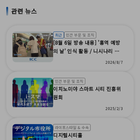
관련 뉴스
최근
민간 부문 및 조직
[8월 6일 방송 내용] '홍역 예방
의 날' 인식 활동 / 니시나리 초
등학교 나츠 축제 / 제28회 무코
2026/8/7
야마 봉춤 축제 / 부모-자녀 학
습 여름 재난 예방 행사 / AEON
민간 부문 및 조직
과 함께한 공동 지역사회 재난
이치노미야 스마트 시티 진흥위
훈련 / 불법 일자리 방지 캠페인
원회
/ 시마분라쿠 인형 벌레 건조(IC
2025/2/3
C 주식회사 )
라이프스타일 & 수속
디지털시티홀