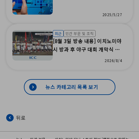
2025/5/27
최근
민간 부문 및 조직
[8월 3일 방송 내용] 이치노미야
시 방과 후 야구 대회 개막식 /
후쿠모리 여름 축제 / 지역 축제
2026/8/4
자원봉사 / 비신 수채화 수업 /
생명의 중요성 교실 학습 / 부모
와 자녀를 위한 재난 예방 수업 /
뉴스 카테고리 목록 보기
100만 명을 위한 클래식 라이브
/ 감염병 환자 이송 교육(ICC 주
식회사)
뒤로