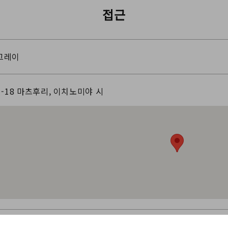
접근
그레이
1-18 마츠후리, 이치노미야 시
Suma (이치노미야 상공회의소)