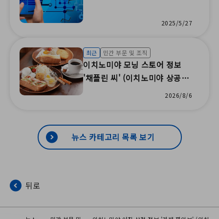
2025/5/27
최근
민간 부문 및 조직
이치노미야 모닝 스토어 정보
'채플린 씨' (이치노미야 상공회
의소)
2026/8/6
뉴스 카테고리 목록 보기
뒤로