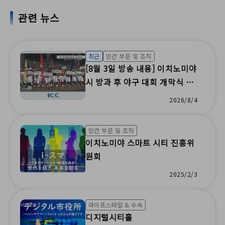
관련 뉴스
최근
민간 부문 및 조직
[8월 3일 방송 내용] 이치노미야
시 방과 후 야구 대회 개막식 /
후쿠모리 여름 축제 / 지역 축제
2026/8/4
자원봉사 / 비신 수채화 수업 /
생명의 중요성 교실 학습 / 부모
민간 부문 및 조직
와 자녀를 위한 재난 예방 수업 /
이치노미야 스마트 시티 진흥위
100만 명을 위한 클래식 라이브
원회
/ 감염병 환자 이송 교육(ICC 주
2025/2/3
식회사)
라이프스타일 & 수속
디지털시티홀