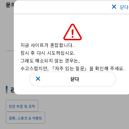
문의
i-Suma (이치노미야 상공회의소)
닫다
우리의 웹 사이트를 통해 저희에게 연락하십
시오
문의 양식
문의는 위의 양식을 이용해 주십시오.
지금 사이트가 혼잡합니다.

잠시 후 다시 시도하십시오.

그래도 해소되지 않는 경우는, 

수고스럽지만, 「자주 있는 질문」을 확인해 주세요.
뉴스 찾기
닫다
관련 단어
민간 부문 및 조직
문화, 스포츠 & 이벤트