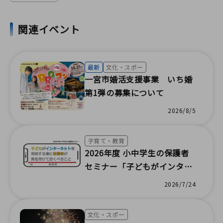
関連イベント
最新
文化・スポー
一宮市婚活支援事業 いち婚
第1弾の募集について
2026/8/5
子育て・教育
2026年度 小中学生の保護者
セミナー「子どもがインター
ネットを利用する際に保護者
2026/7/24
が気を付けておくべきこと」
文化・スポー