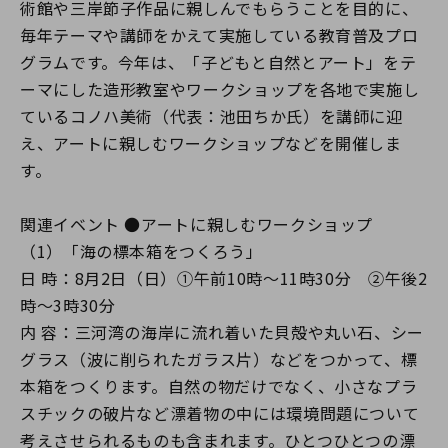
術館や三岸節子作品に親しんでもらうことを目的に、
毎年テーマや講師をかえて実施している教育普及プロ
グラムです。今年は、「子どもと自然とアート」をテ
ーマにした造形教室やワークショップを各地で実施し
ているコノハ美術（代表：池田ちか氏）を講師に迎
え、アートに親しむワークショップなどを開催しま
す。
関連イベント ●アートに親しむワークショップ
（1）「海の標本箱をつくろう」
日 時：8月2日（日）①午前10時～11時30分 ②午後2
時～3時30分
内 容：三河湾の海岸に流れ着いた貝殻や丸い石、シー
グラス（波に削られたガラス片）などをつかって、標
本箱をつくります。自然の物だけでなく、小さなプラ
スチックの破片など漂着物の中には環境問題について
考えさせられるものも含まれます。ひとつひとつの漂