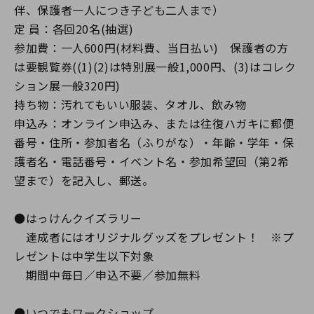
伴、保護者一人につき子ども二人まで）
定 員：各回20名(抽選)
参加費：一人600円(材料費、当日払い) 保護者の方
は要観覧券((1)(2)は特別展一般1,000円、(3)はコレク
ション展一般320円)
持ち物：汚れてもいい服装、タオル、飲み物
申込み：オンライン申込み、または往復ハガキに郵便
番号・住所・参加者名（ふりがな）・年齢・学年・保
護者名・電話番号・イベント名・参加希望回（第2希
望まで）を記入し、郵送。
●はっけんクイズラリー
達成者にはオリジナルグッズをプレゼント！ ※プ
レゼントは中学生以下対象
期間中毎日／申込不要／参加無料
●いつでもワークショップ