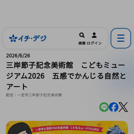
イチ・デジ
一宮市公式の地域情報ポータルアプリ
開く
検索
ログイン
です。
2026/6/26
三岸節子記念美術館 こどもミュー
ジアム2026 五感でかんじる自然と
アート
配信：一宮市三岸節子記念美術館