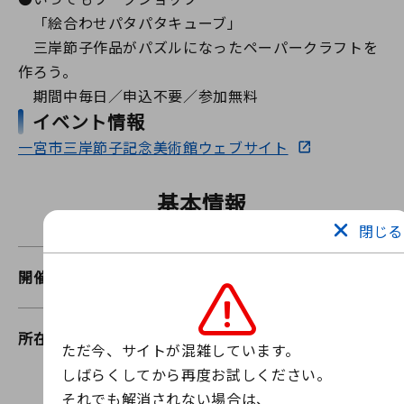
「絵合わせパタパタキューブ」
三岸節子作品がパズルになったペーパークラフトを
作ろう。
期間中毎日／申込不要／参加無料
イベント情報
一宮市三岸節子記念美術館ウェブサイト
基本情報
閉じる
開催場所
一宮市三岸節子記念美術館
所在地
一宮市小信中島字郷南3147-1
ただ今、サイトが混雑しています。

しばらくしてから再度お試しください。

それでも解消されない場合は、
