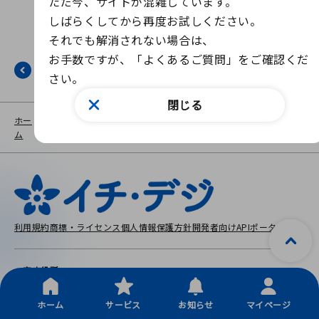
ただ今、サイトが混雑しています。

しばらくしてから再度お試しください。

それでも解消されない場合は、

お手数ですが、「よくあるご質問」をご確認くだ
戻る
さい。
閉じる
ホー
ニュース一
その
該当するページは公開期間外で
ム
覧
他
す。
利用規約
商標・ライセンス
個人情報保護方針
開発者向けAPIポータル
一宮市役所
〒491-8501 愛知県一宮市本町2丁目5番6号
Copyright © City Ichinomiya, All Rights Reserved.
ホーム
サービス
お知らせ
マイページ