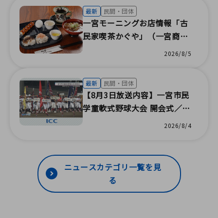
最新
民間・団体
一宮モーニングお店情報「古
民家喫茶かぐや」（一宮商工
会議所）
2026/8/5
最新
民間・団体
【8月3日放送内容】一宮市民
学童軟式野球大会 開会式／福
森の夏まつり／地域の祭りで
2026/8/4
ボランティア／びしん水彩画
教室／命の大切さを学ぶ教室
／親子で学ぶ防災教室／100
ニュースカテゴリ一覧を見
万人のクラシックライブ／感
る
染症患者移送訓練（株式会社
アイ・シー・シー）