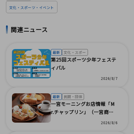
文化・スポーツ・イベント
関連ニュース
最新
文化・スポー
第25回スポーツ少年フェステ
ィバル
2026/8/7
最新
民間・団体
一宮モーニングお店情報「M
r.チャップリン」（一宮商工
会議所）
2026/8/6