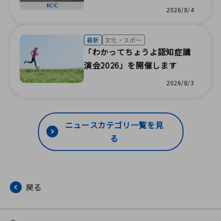
森の夏まつり／地域の祭りで
2026/8/4
ボランティア／びしん水彩画
教室／命の大切さを学ぶ教室
最新
文化・スポー
／親子で学ぶ防災教室／100
「わかってちょうよ認知症講
万人のクラシックライブ／感
演会2026」を開催します
染症患者移送訓練（株式会社
2026/8/3
アイ・シー・シー）
ニュースカテゴリ一覧を見
る
戻る