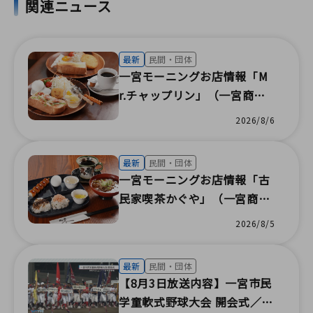
関連ニュース
最新
民間・団体
一宮モーニングお店情報「M
r.チャップリン」（一宮商工
会議所）
2026/8/6
最新
民間・団体
一宮モーニングお店情報「古
民家喫茶かぐや」（一宮商工
会議所）
2026/8/5
最新
民間・団体
【8月3日放送内容】一宮市民
学童軟式野球大会 開会式／福