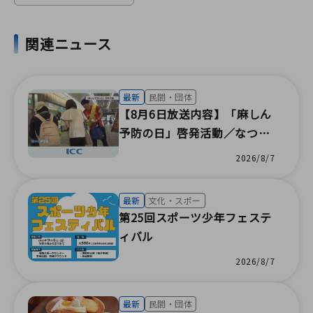
関連ニュース
最新
民間・団体
【8月6日放送内容】「麻しん
予防の日」啓発活動／なつ祭
りin西成小学校／第28回向山
2026/8/7
盆踊り大会／親子で学ぶ夏の
防災イベント／イオンとの合
最新
文化・スポー
同地域防災訓練／闇バイト防
第25回スポーツ少年フェステ
止キャンペーン／島文楽人形
ィバル
の虫干し（株式会社アイ・シ
2026/8/7
ー・シー）
最新
民間・団体